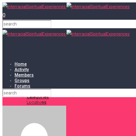
0
Home
Activity
Members
Groups
Forums
Events
Categories
Update Cover Image
Locations
My Bookings
Tags
Shop
Cart
Checkout
My account