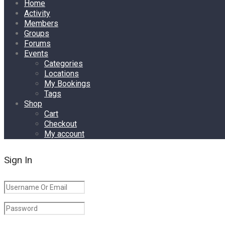
Home
Activity
Members
Groups
Forums
Events
Categories
Locations
My Bookings
Tags
Shop
Cart
Checkout
My account
Sign In