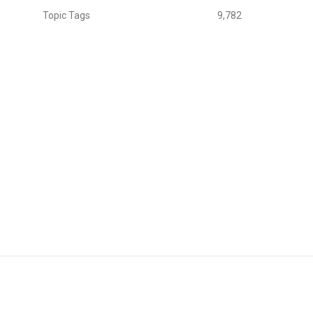
Topic Tags
9,782