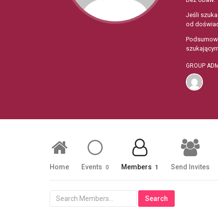
Јeśli szuk
od doświad
Podsumowuj
szukający
GROUP ADM
Home
Events
Members
Send Invites
0
1