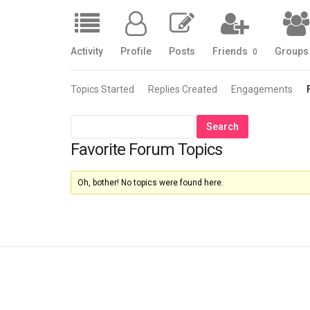
Activity
Profile
Posts
Friends
Group
0
Topics Started
Replies Created
Engagements
Favorite Forum Topics
Oh, bother! No topics were found here.