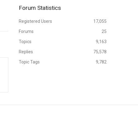
Forum Statistics
Registered Users
17,055
Forums
25
Topics
9,163
Replies
75,578
Topic Tags
9,782