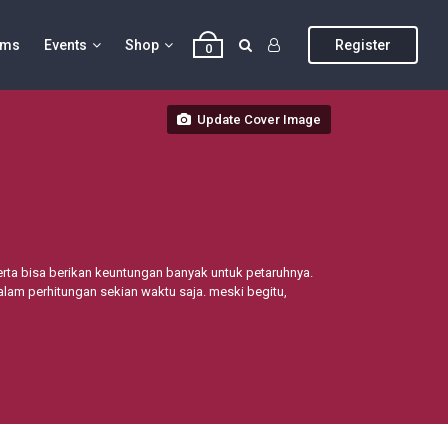
ums
Events
Shop
Register
0
Update Cover Image
erta bisa berikan keuntungan banyak untuk petaruhnya.
alam perhitungan sekian waktu saja. meski begitu,