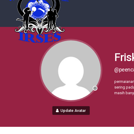
Fris
@peenca
permaianan 
sering pada
masih banya
Update Avatar