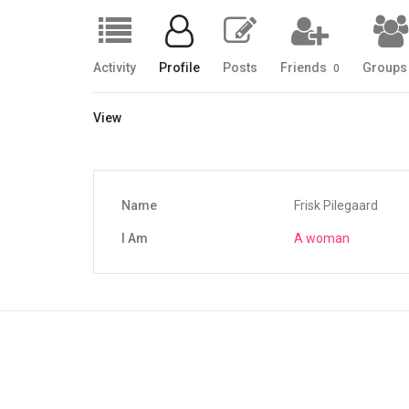
Activity
Profile
Posts
Friends
Group
0
View
Name
Frisk Pilegaard
I Am
A woman