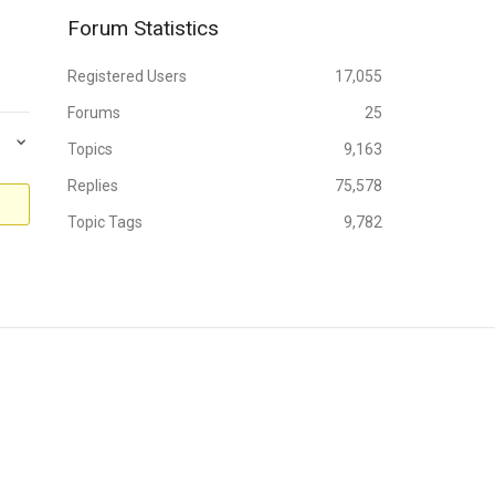
Forum Statistics
Registered Users
17,055
Forums
25
Topics
9,163
Replies
75,578
Topic Tags
9,782